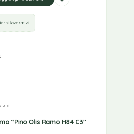
orni lavorativi
a
ioni.
rimo “Pino Olis Ramo H84 C3”