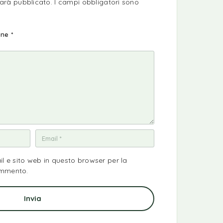
sarà pubblicato.
I campi obbligatori sono
ione
*
il e sito web in questo browser per la
ommento.