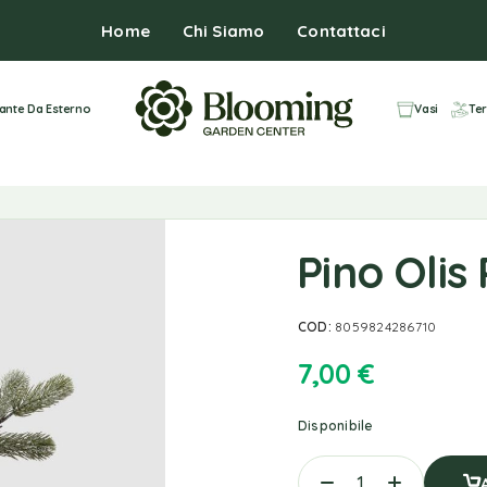
Home
Chi Siamo
Contattaci
iante Da Esterno
Vasi
Ter
Pino Oli
COD:
8059824286710
7,00
€
Disponibile