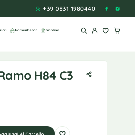
+39 0831 1980440
ricci
Home&Decor
Giardino
s Ramo H84 C3
Aggiungi Al Carrello