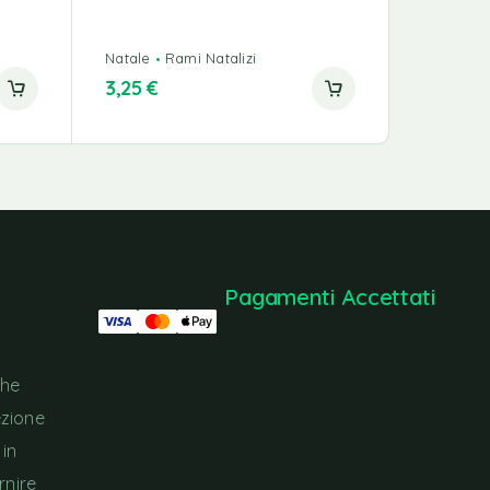
Natale
Rami Natalizi
3,25
€
19,00
€
Pagamenti Accettati
che
ezione
 in
rnire