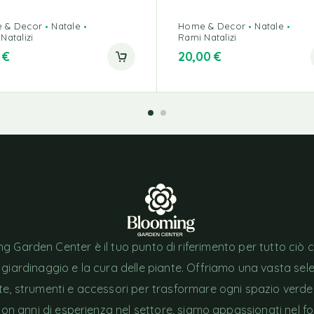
 & Decor
Natale
Home & Decor
Natale
Natalizi
Rami Natalizi
0
€
20,00
€
g Garden Center è il tuo punto di riferimento per tutto ciò 
l giardinaggio e la cura delle piante. Offriamo una vasta sel
nte, strumenti e accessori per trasformare ogni spazio verde
Con anni di esperienza nel settore, siamo appassionati nel fo