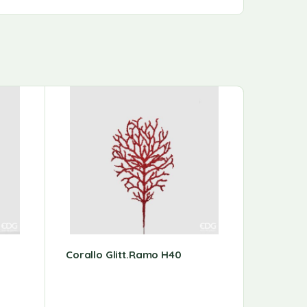
Corallo Glitt.Ramo H40
Peonia 
Disponib
Natale
R