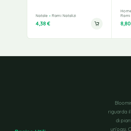
Home
Natale
Rami Natalizi
Rami 
4,38
€
8,8
Bloomin
riguarda i
di pia
un’oasi. 