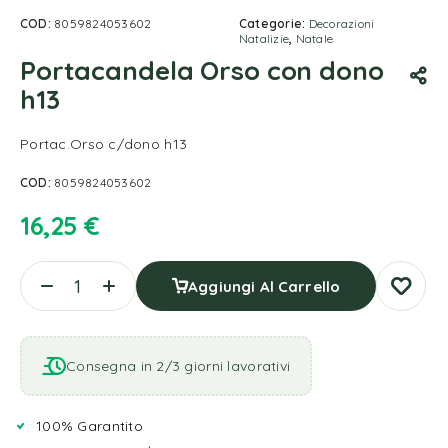
COD:
8059824053602
Categorie:
Decorazioni
Natalizie
,
Natale
Portacandela Orso con dono
h13
Portac.Orso c/dono h13
COD:
8059824053602
16,25
€
Aggiungi Al Carrello
Consegna in 2/3 giorni lavorativi
100% Garantito