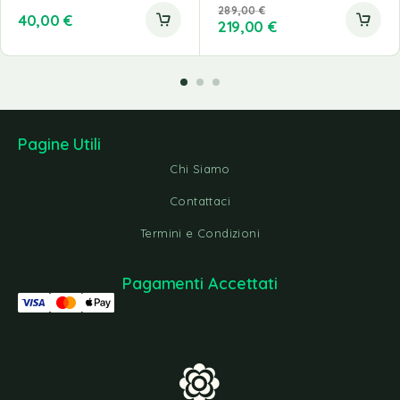
289,00
€
40,00
€
219,00
€
Pagine Utili
Chi Siamo
Contattaci
Termini e Condizioni
Pagamenti Accettati