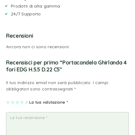
Prodotti di alta gamma
24/7 Supporto
Recensioni
Ancora non ci sono recensioni.
Recensisci per primo “Portacandela Ghirlanda 4
fori EDG H.5.5 D.22 C5”
Il tuo indirizzo email non sarà pubblicato.
I campi
obbligatori sono contrassegnati
*
1
2
3
4
La tua valutazione
5
*
st
st
st
st
st
ell
ell
ell
ell
ell
a
e
e
e
e
su
su
su
su
su
5
5
5
5
5