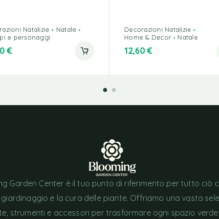
azioni Natalizie
Natale
Decorazioni Natalizie
pi e personaggi
Home & Decor
Natale
50
€
12,60
€
g Garden Center è il tuo punto di riferimento per tutto ciò 
l giardinaggio e la cura delle piante. Offriamo una vasta sel
nte, strumenti e accessori per trasformare ogni spazio verde