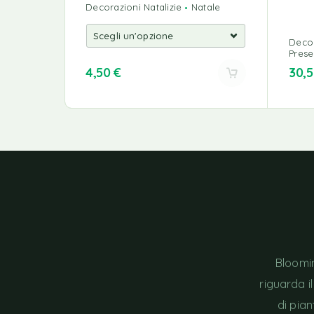
Decorazioni Natalizie
Natale
Decor
Prese
4,50
€
30,
Bloomin
riguarda i
di pia