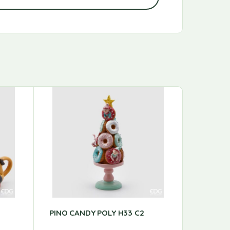
NON DISP
PINO CANDY POLY H33 C2
Contenit
EDG