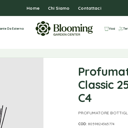
Home
Chi Siamo
Contattaci
iante Da Esterno
Vasi
Ter
Profumat
Classic 2
C4
PROFUMATORE BOTTIGLIA 
COD:
8059824365774