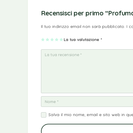
Recensisci per primo “Profumat
Il tuo indirizzo email non sarà pubblicato.
I 
1
2
3
4
La tua valutazione
5
*
st
st
st
st
st
ell
ell
ell
ell
ell
a
e
e
e
e
su
su
su
su
su
5
5
5
5
5
Salva il mio nome, email e sito web in q