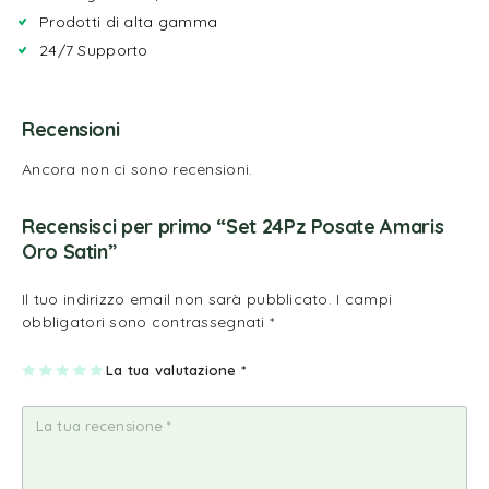
Prodotti di alta gamma
24/7 Supporto
Recensioni
Ancora non ci sono recensioni.
Recensisci per primo “Set 24Pz Posate Amaris
Oro Satin”
Il tuo indirizzo email non sarà pubblicato.
I campi
obbligatori sono contrassegnati
*
1
2
3
4
La tua valutazione
5
*
st
st
st
st
st
ell
ell
ell
ell
ell
a
e
e
e
e
su
su
su
su
su
5
5
5
5
5