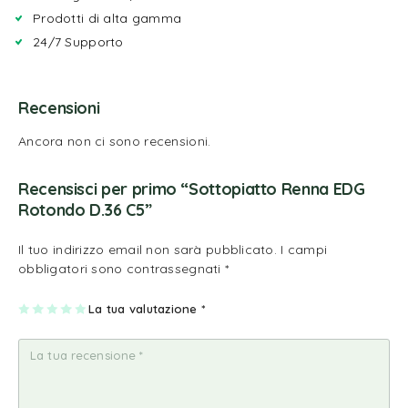
Prodotti di alta gamma
24/7 Supporto
Recensioni
Ancora non ci sono recensioni.
Recensisci per primo “Sottopiatto Renna EDG
Rotondo D.36 C5”
Il tuo indirizzo email non sarà pubblicato.
I campi
obbligatori sono contrassegnati
*
1
2
3
4
La tua valutazione
5
*
st
st
st
st
st
ell
ell
ell
ell
ell
a
e
e
e
e
su
su
su
su
su
5
5
5
5
5