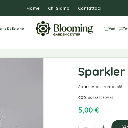
Home
Chi Siamo
Contattaci
iante Da Esterno
Vasi
Ter
Sparkler
Sparkler bell ramo h66
COD:
8056372809651
5,00
€