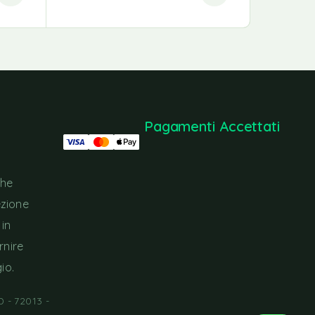
Pagamenti Accettati
che
ezione
 in
rnire
io.
 - 72013 -