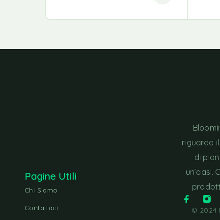
Bloomin
riguarda i
di pia
un’oasi. 
Pagine Utili
prodott
Chi Siamo
Contattaci
© 2024 B