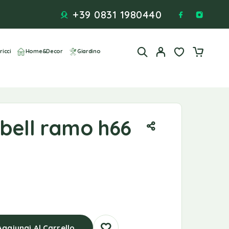
+39 0831 1980440
ricci
Home&Decor
Giardino
 bell ramo h66
Aggiungi Al Carrello