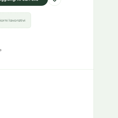
orni lavorativi
a