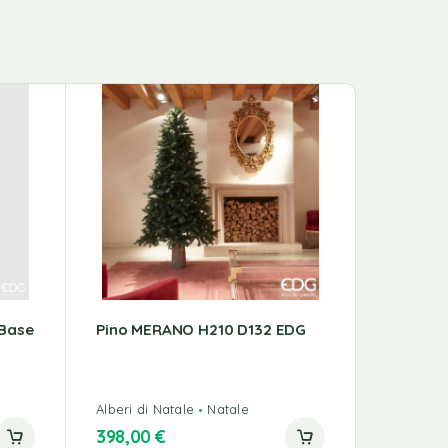
 Base
Pino MERANO H210 D132 EDG
Candela
Berry E
Alberi di Natale
Natale
Candele N
398,00
€
17,00
€