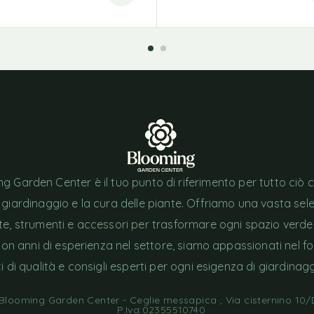
g Garden Center è il tuo punto di riferimento per tutto ciò 
l giardinaggio e la cura delle piante. Offriamo una vasta sel
nte, strumenti e accessori per trasformare ogni spazio verde
Con anni di esperienza nel settore, siamo appassionati nel fo
i di qualità e consigli esperti per ogni esigenza di giardinagg
looming Garden Center - Ceglie messapica , Via cisternino 10/D
P.Iva:02355510740