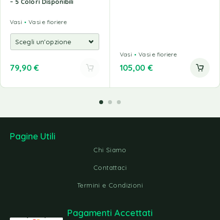
– 5 Colori Disponibili
Vasi
Vasi e fioriere
Vasi
Vasi e fioriere
79,90
€
105,00
€
Pagine Utili
Chi Siamo
Contattaci
Termini e Condizioni
Pagamenti Accettati