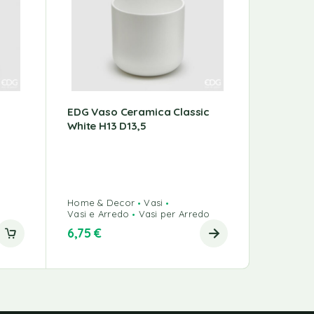
EDG Vaso Ceramica Classic
Vaso Ce
White H13 D13,5
D20,5
Home & Decor
Vasi
Vasi e Arredo
Vasi per Arredo
Vasi per 
6,75
€
17,00
€