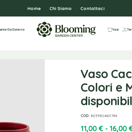
Home
Chi Siamo
Contattaci
iante Da Esterno
Vasi
Ter
Vaso Cac
Colori e 
disponibil
COD:
8059824421784
11,00
€
-
16,00