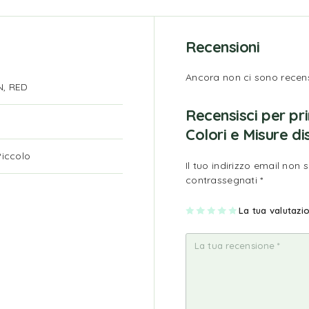
Recensioni
Ancora non ci sono recens
N, RED
Recensisci per p
Colori e Misure di
Piccolo
Il tuo indirizzo email non 
contrassegnati
*
1
2
3
4
La tua valutaz
5
st
st
st
st
st
ell
ell
ell
ell
ell
a
e
e
e
e
su
su
su
su
su
5
5
5
5
5