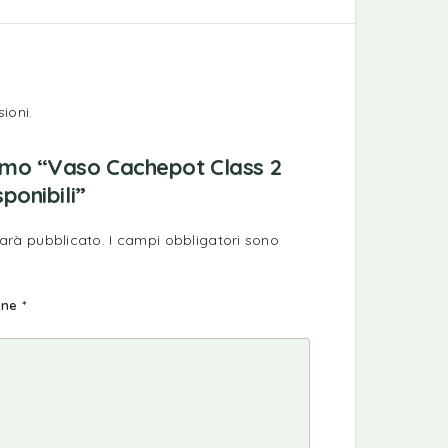
ioni.
rimo “Vaso Cachepot Class 2
sponibili”
sarà pubblicato.
I campi obbligatori sono
ione
*