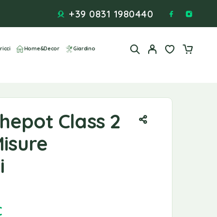
+39 0831 1980440
ricci
Home&Decor
Giardino
hepot Class 2
Misure
i
€