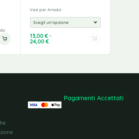
Vasi per Arredo
edo
Vasi per 
13,00
€
-
8,50
€
24,00
€
Pagamenti Accettati
che
ezione