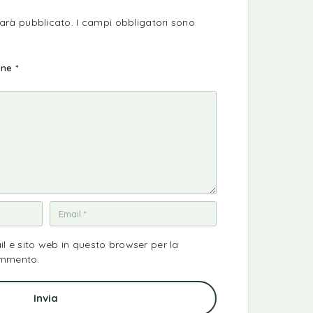
sarà pubblicato.
I campi obbligatori sono
ione
*
il e sito web in questo browser per la
ommento.