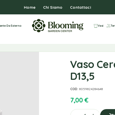
Home
Chi Siamo
Contattaci
iante Da Esterno
Vasi
Ter
Vaso Cer
D13,5
COD:
8059824284648
7,00
€