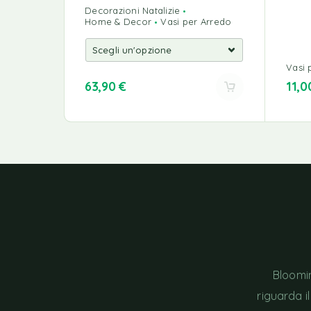
Decorazioni Natalizie
Home & Decor
Vasi per Arredo
Vasi 
63,90
€
11,
Bloomin
riguarda i