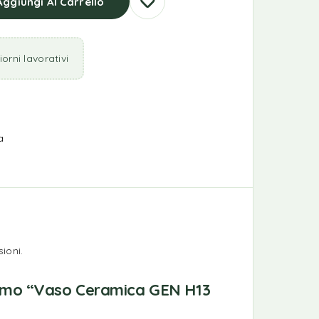
Aggiungi Al Carrello
orni lavorativi
a
ioni.
rimo “Vaso Ceramica GEN H13