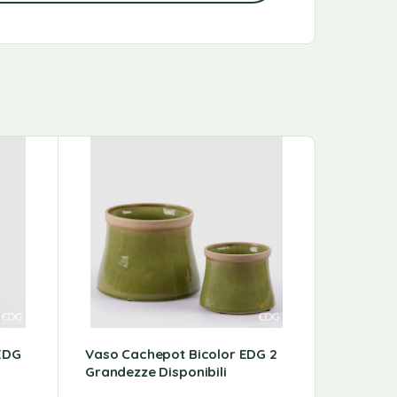
 EDG
Vaso Cachepot Bicolor EDG 2
Vaso Ce
Grandezze Disponibili