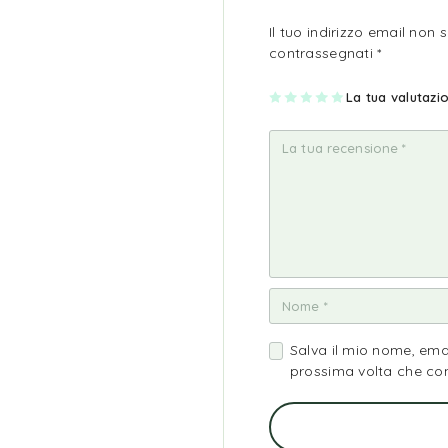
Il tuo indirizzo email non 
contrassegnati
*
1
2
3
4
La tua valutaz
5
st
st
st
st
st
ell
ell
ell
ell
ell
a
e
e
e
e
su
su
su
su
su
5
5
5
5
5
Salva il mio nome, ema
prossima volta che c