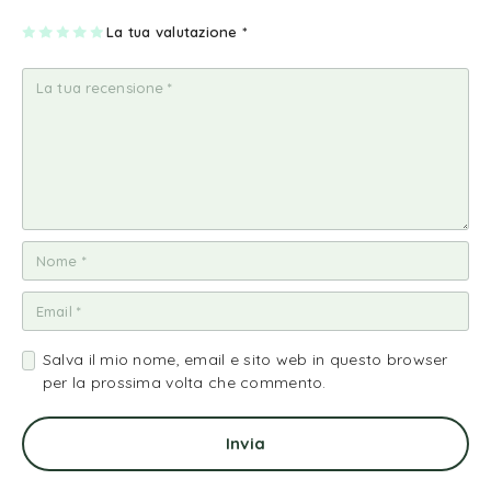
1
2
3
4
La tua valutazione
5
*
st
st
st
st
st
ell
ell
ell
ell
ell
a
e
e
e
e
su
su
su
su
su
5
5
5
5
5
Salva il mio nome, email e sito web in questo browser
per la prossima volta che commento.