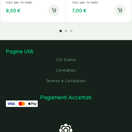
Vasi per Arredo
Vasi per Arredo
8,50
€
7,00
€
Pagine Utili
Chi Siamo
Contattaci
Termini e Condizioni
Pagamenti Accettati