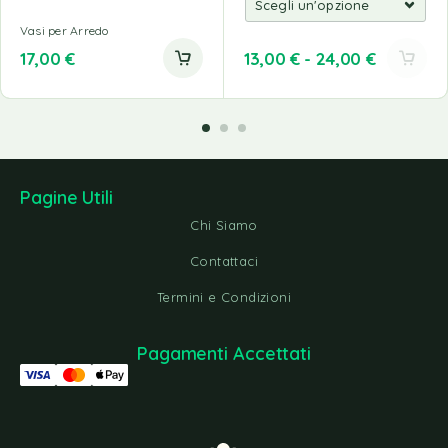
Vasi per Arredo
17,00
€
13,00
€
-
24,00
€
Pagine Utili
Chi Siamo
Contattaci
Termini e Condizioni
Pagamenti Accettati