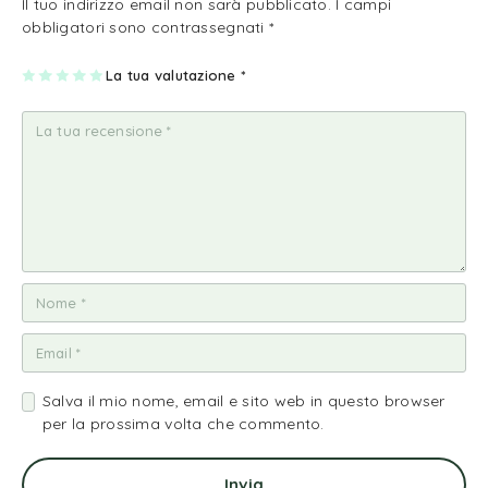
Il tuo indirizzo email non sarà pubblicato.
I campi
obbligatori sono contrassegnati
*
1
2
3
4
La tua valutazione
5
*
st
st
st
st
st
ell
ell
ell
ell
ell
a
e
e
e
e
su
su
su
su
su
5
5
5
5
5
Salva il mio nome, email e sito web in questo browser
per la prossima volta che commento.