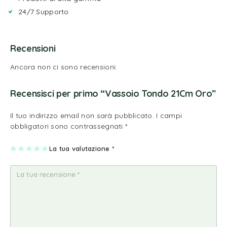
24/7 Supporto
Recensioni
Ancora non ci sono recensioni.
Recensisci per primo “Vassoio Tondo 21Cm Oro”
Il tuo indirizzo email non sarà pubblicato.
I campi
obbligatori sono contrassegnati
*
1
2
3
4
La tua valutazione
5
*
st
st
st
st
st
ell
ell
ell
ell
ell
a
e
e
e
e
su
su
su
su
su
5
5
5
5
5