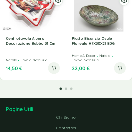
Centrotavola Albero
Piatto Bisanzio Ovale
Decorazione Babbo 31 Cm
Floreale H7X30X21 EDG
Home & Decor
Natale
Natale
Tavola Natalizia
Tavola Natalizia
14,50
€
22,00
€
Pagine Utili
Chi Siamo
Contattaci