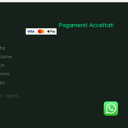
Pagamenti Accettati
che
ezione
 in
rnire
io.
 - 72013 -