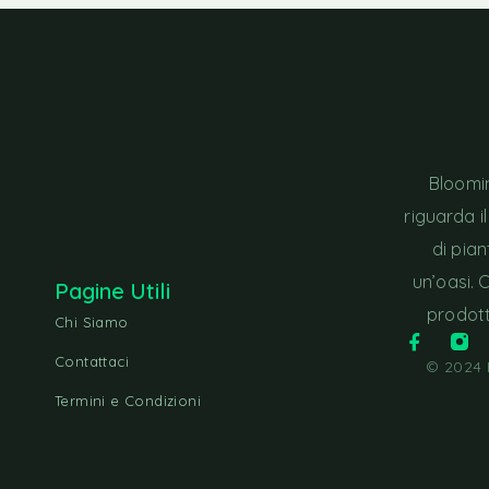
Bloomin
riguarda i
di pia
un’oasi. 
Pagine Utili
prodott
Chi Siamo
Contattaci
© 2024 B
Termini e Condizioni