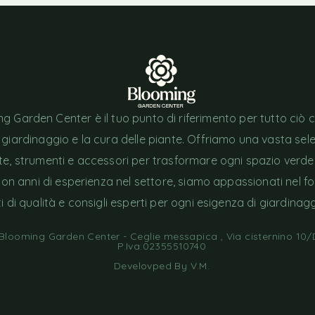
g Garden Center è il tuo punto di riferimento per tutto ciò 
l giardinaggio e la cura delle piante. Offriamo una vasta sel
nte, strumenti e accessori per trasformare ogni spazio verde
Con anni di esperienza nel settore, siamo appassionati nel fo
i di qualità e consigli esperti per ogni esigenza di giardinagg
looming Garden Center - Ceglie messapica , Via cisternino 10/D
P.Iva:02355510740
Develovped By
V.M
.