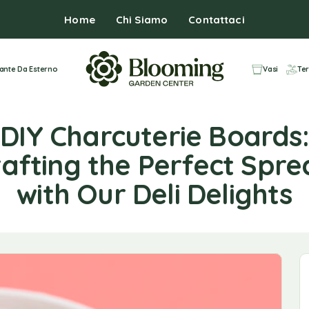
Home
Chi Siamo
Contattaci
iante Da Esterno
Vasi
Ter
DIY Charcuterie Boards:
afting the Perfect Spr
with Our Deli Delights