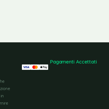
Pagamenti Accettati
che
ezione
 in
rnire