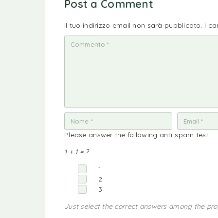
Post a Comment
Il tuo indirizzo email non sarà pubblicato.
I c
Please answer the following anti-spam test
1 + 1 = ?
1
2
3
Just select the correct answers among the pr