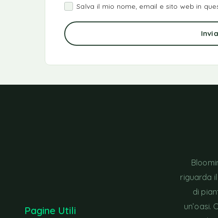
Salva il mio nome, email e sito web in q
Inv
Bloomin
riguarda i
di pia
un’oasi. 
Pagine Utili