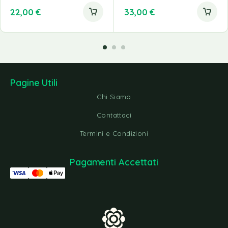
22,00
€
33,00
€
Pagine Utili
Chi Siamo
Contattaci
Termini e Condizioni
Pagamenti Accettati