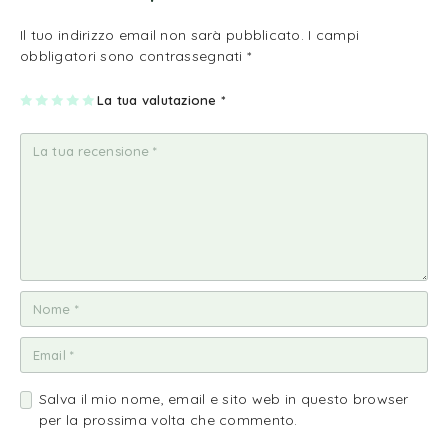
Il tuo indirizzo email non sarà pubblicato.
I campi
obbligatori sono contrassegnati
*
1
2
3
4
La tua valutazione
5
*
st
st
st
st
st
ell
ell
ell
ell
ell
a
e
e
e
e
su
su
su
su
su
5
5
5
5
5
Salva il mio nome, email e sito web in questo browser
per la prossima volta che commento.