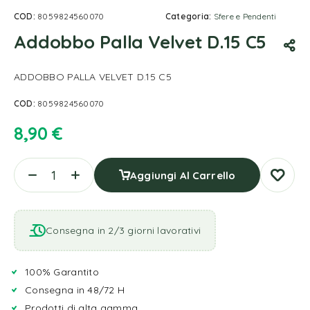
COD:
8059824560070
Categoria:
Sfere e Pendenti
Addobbo Palla Velvet D.15 C5
ADDOBBO PALLA VELVET D.15 C5
COD:
8059824560070
8,90
€
Aggiungi Al Carrello
Consegna in 2/3 giorni lavorativi
100% Garantito
Consegna in 48/72 H
Prodotti di alta gamma