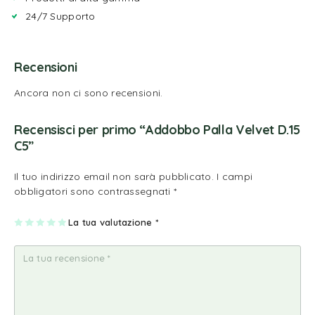
24/7 Supporto
Recensioni
Ancora non ci sono recensioni.
Recensisci per primo “Addobbo Palla Velvet D.15
C5”
Il tuo indirizzo email non sarà pubblicato.
I campi
obbligatori sono contrassegnati
*
1
2
3
4
La tua valutazione
5
*
st
st
st
st
st
ell
ell
ell
ell
ell
a
e
e
e
e
su
su
su
su
su
5
5
5
5
5