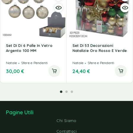
Set Di Di 6 Palle In Vetro
Set Di 53 Decorazioni
Argento 100 MM
Natalizie Oro Rosso E Verde
Natale
Sfere e Pendenti
Natale
Sfere e Pendenti
30,00
€
24,40
€
Pagine Utili
Chi Siamo
Contattaci