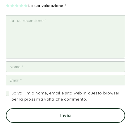
1
2
3
4
La tua valutazione
5
*
st
st
st
st
st
ell
ell
ell
ell
ell
a
e
e
e
e
su
su
su
su
su
5
5
5
5
5
Salva il mio nome, email e sito web in questo browser
per la prossima volta che commento.