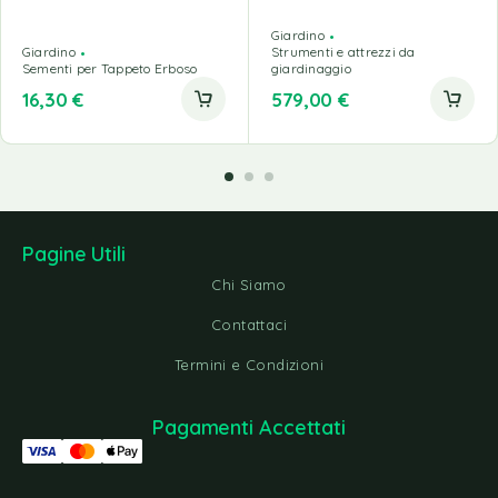
Giardino
Giardino
Strumenti e attrezzi da
Sementi per Tappeto Erboso
giardinaggio
16,30
€
579,00
€
Pagine Utili
Chi Siamo
Contattaci
Termini e Condizioni
Pagamenti Accettati