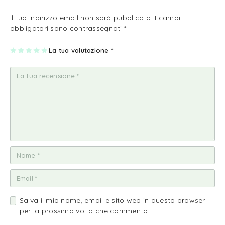
Il tuo indirizzo email non sarà pubblicato.
I campi
obbligatori sono contrassegnati
*
1
2
3
4
La tua valutazione
5
*
st
st
st
st
st
ell
ell
ell
ell
ell
a
e
e
e
e
su
su
su
su
su
5
5
5
5
5
Salva il mio nome, email e sito web in questo browser
per la prossima volta che commento.