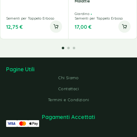
Malattie
Giardino
Sementi per Tappeto Erboso
Sementi per Tappeto Erboso
12,75
€
17,00
€
Pagine Utili
Chi Siamo
Contattaci
Termini e Condizioni
Pagamenti Accettati