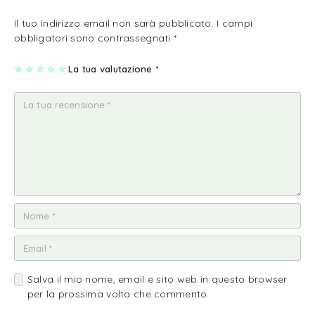
Il tuo indirizzo email non sarà pubblicato.
I campi
obbligatori sono contrassegnati
*
1
2
3
4
La tua valutazione
5
*
st
st
st
st
st
ell
ell
ell
ell
ell
a
e
e
e
e
su
su
su
su
su
5
5
5
5
5
Salva il mio nome, email e sito web in questo browser
per la prossima volta che commento.