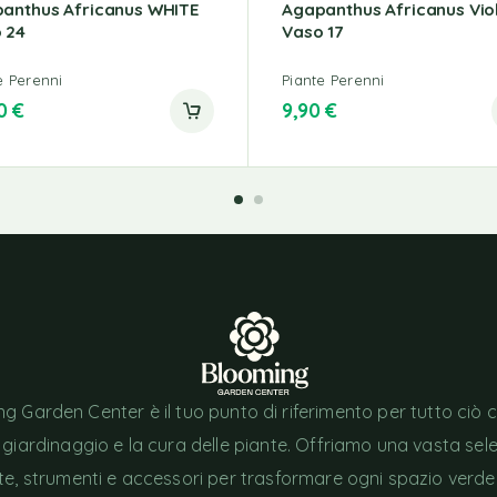
anthus Africanus WHITE
Agapanthus Africanus Vio
 24
Vaso 17
e Perenni
Piante Perenni
90
€
9,90
€
g Garden Center è il tuo punto di riferimento per tutto ciò 
l giardinaggio e la cura delle piante. Offriamo una vasta sel
nte, strumenti e accessori per trasformare ogni spazio verde