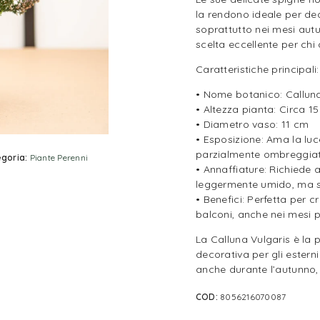
la rendono ideale per deco
soprattutto nei mesi autu
scelta eccellente per chi
Caratteristiche principali:
• Nome botanico: Calluna
• Altezza pianta: Circa 1
• Diametro vaso: 11 cm
• Esposizione: Ama la luce
parzialmente ombreggiat
goria:
Piante Perenni
• Annaffiature: Richiede 
leggermente umido, ma s
• Benefici: Perfetta per cr
balconi, anche nei mesi pi
La Calluna Vulgaris è la 
decorativa per gli esterni
anche durante l’autunno, 
COD:
8056216070087