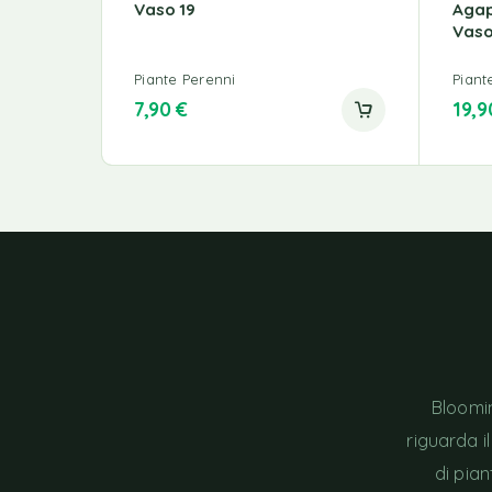
Vaso 19
Agap
Vaso
Piante Perenni
Piant
7,90
€
19,
Bloomin
riguarda i
di pia