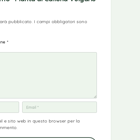
sarà pubblicato.
I campi obbligatori sono
ione
*
il e sito web in questo browser per la
ommento.