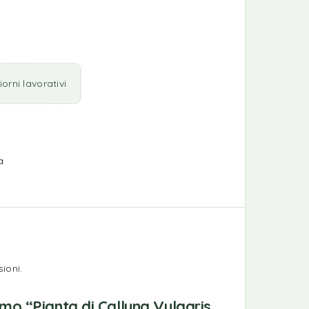
orni lavorativi
a
ioni.
imo “Pianta di Calluna Vulgaris