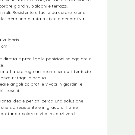
rare giardini, balconi e terrazzi,
nnali. Resistente e facile da curare, è una
 desidera una pianta rustica e decorativa.
 Vulgaris
5 cm
 diretta e predilige le posizioni soleggiate o
e.
annaffiature regolari, mantenendo il terriccio
enza ristagni d’acqua.
eare angoli colorati e vivaci in giardini e
ù freschi.
pianta ideale per chi cerca una soluzione
 che sia resistente e in grado di fiorire
portando colore e vita in spazi verdi.