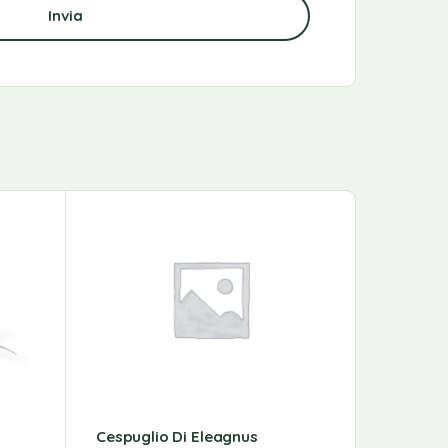
NON DISP
Cespuglio Di Eleagnus
Pianta D