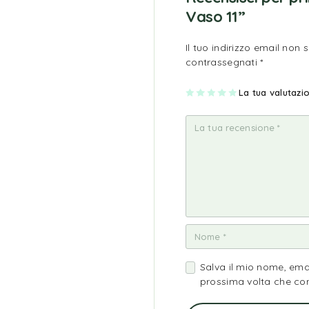
Vaso 11”
Il tuo indirizzo email non 
contrassegnati
*
1
2
3
4
La tua valutaz
5
st
st
st
st
st
ell
ell
ell
ell
ell
a
e
e
e
e
su
su
su
su
su
5
5
5
5
5
Salva il mio nome, ema
prossima volta che c