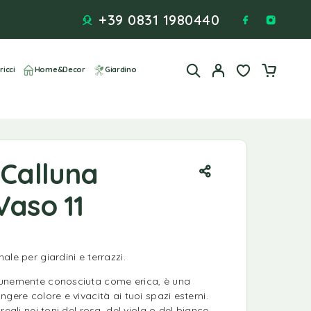
+39 0831 1980440
ricci
Home&Decor
Giardino
 Calluna
Vaso 11
ale per giardini e terrazzi.
munemente conosciuta come erica, è una
gere colore e vivacità ai tuoi spazi esterni.
reali nei toni del rosa, del viola o del bianco