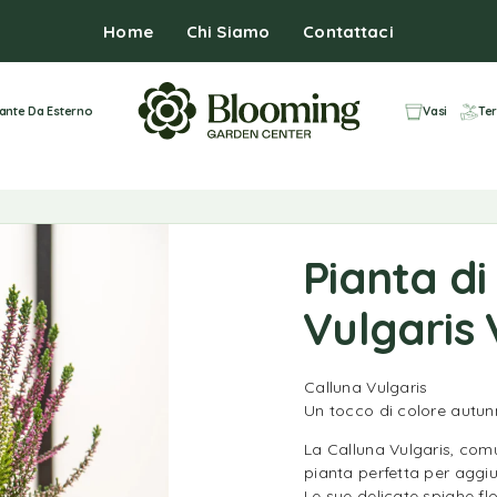
Home
Chi Siamo
Contattaci
iante Da Esterno
Vasi
Ter
Pianta di
Vulgaris 
Calluna Vulgaris
Un tocco di colore autunn
La Calluna Vulgaris, co
pianta perfetta per aggiun
Le sue delicate spighe flo