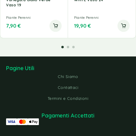
Vaso 19
Piante Perenni
Piante Perenni
7,90
€
19,90
€
Pagine Utili
Chi Siamo
Contattaci
Termini e Condizioni
Pagamenti Accettati