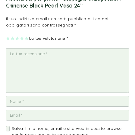
Chinense Black Pearl Vaso 24”
Il tuo indirizzo email non sarà pubblicato.
I campi
obbligatori sono contrassegnati
*
1
2
3
4
La tua valutazione
5
*
st
st
st
st
st
ell
ell
ell
ell
ell
a
e
e
e
e
su
su
su
su
su
5
5
5
5
5
Salva il mio nome, email e sito web in questo browser
per la prossima volta che commento.