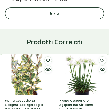
Prodotti Correlati
Pianta Cespuglio Di
Pianta Cespuglio Di
Eleagnus Ebbingei Foglia
Agapanthus Africanus
Variegata Giallo Verde
WHITE Vaso 24