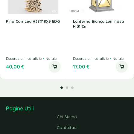
Pino Con Led H38X18X9 EDG
Lanterna Bianca Luminosa
H 31 Cm
Decorazioni Natalizie
Natale
Decorazioni Natalizie
Natale
40,00
€
17,00
€
Pagine Utili
Chi Siamo
Contattaci