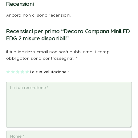
Recensioni
Ancora non ci sono recensioni.
Recensisci per primo “Decoro Campana MiniLED
EDG 2 misure disponibili”
Il tuo indirizzo email non sarà pubblicato.
I campi
obbligatori sono contrassegnati
*
1
2
3
4
La tua valutazione
5
*
st
st
st
st
st
ell
ell
ell
ell
ell
a
e
e
e
e
su
su
su
su
su
5
5
5
5
5