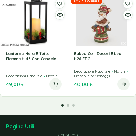
NON DISPONIBILE
Lanterna Nera Effetto
Babbo Con Decori E Led
Fiamma H 46 Con Candela
H26 EDG
Decorazioni Natalizie
Natale
Decorazioni Natalizie
Natale
Presepi e personaggi
49,00
€
40,00
€
Pagine Utili
Chi Siamo