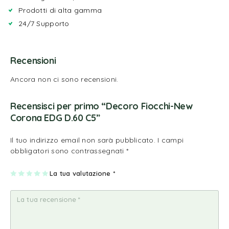
Prodotti di alta gamma
24/7 Supporto
Recensioni
Ancora non ci sono recensioni.
Recensisci per primo “Decoro Fiocchi-New
Corona EDG D.60 C5”
Il tuo indirizzo email non sarà pubblicato.
I campi
obbligatori sono contrassegnati
*
1
2
3
4
La tua valutazione
5
*
st
st
st
st
st
ell
ell
ell
ell
ell
a
e
e
e
e
su
su
su
su
su
5
5
5
5
5