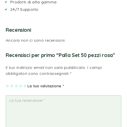
Prodotti di alta gamma
24/7 Supporto
Recensioni
Ancora non ci sono recensioni.
Recensisci per primo “Palla Set 50 pezzi rosa”
Il tuo indirizzo email non sarà pubblicato.
I campi
obbligatori sono contrassegnati
*
1
2
3
4
La tua valutazione
5
*
st
st
st
st
st
ell
ell
ell
ell
ell
a
e
e
e
e
su
su
su
su
su
5
5
5
5
5