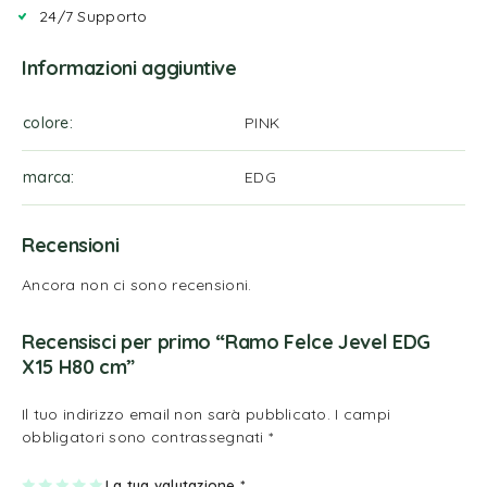
24/7 Supporto
Informazioni aggiuntive
colore
PINK
marca
EDG
Recensioni
Ancora non ci sono recensioni.
Recensisci per primo “Ramo Felce Jevel EDG
X15 H80 cm”
Il tuo indirizzo email non sarà pubblicato.
I campi
obbligatori sono contrassegnati
*
1
2
3
4
La tua valutazione
5
*