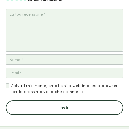
st
st
st
st
st
ell
ell
ell
ell
ell
a
e
e
e
e
su
su
su
su
su
5
5
5
5
5
Salva il mio nome, email e sito web in questo browser
per la prossima volta che commento.