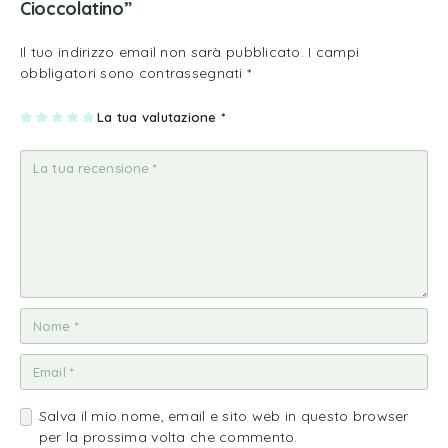
Cioccolatino”
Il tuo indirizzo email non sarà pubblicato.
I campi
obbligatori sono contrassegnati
*
1
2
3
4
La tua valutazione
5
*
st
st
st
st
st
ell
ell
ell
ell
ell
a
e
e
e
e
su
su
su
su
su
5
5
5
5
5
Salva il mio nome, email e sito web in questo browser
per la prossima volta che commento.