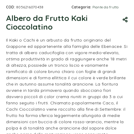
COD:
8056216070438
Categoria:
Piante da frutto
Albero da Frutto Kaki
Cioccolatino
Il Kaki o Cachi è un arbusto da frutto originario del
Giappone ed appartenente alla famiglia delle Ebenacee. Si
tratta di albero caducifoglia con vigore medio-elevato,
ottima produttività in grado di raggiungere anche 18 metri
di altezza; possiede un tronco liscio e variamente
ramificato di colore bruno chiaro con foglie di grandi
dimensioni e di forma ellittica il cui colore è verde brillante
che in autunno assume tonalità arancione. La fioritura
avviene in tarda primavera quando sbocciano fiori
davvero piccoli di color crema riuniti in gruppi da 3 a cui
fanno seguito i frutti. Chiamato popolarmente Caco, il
Cachi Cioccolatino viene raccolto alla fine di Settembre: il
frutto ha forma sferica leggermente allungata di medie
dimensioni con buccia di colore rosso-arancio, mentre la
polpa è di tonalità anche arancione dal sapore dolce