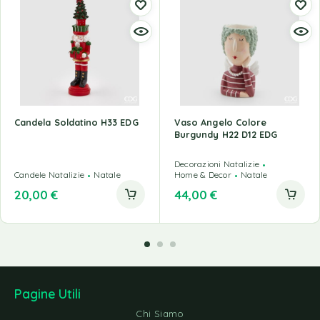
Candela Soldatino H33 EDG
Vaso Angelo Colore
Burgundy H22 D12 EDG
Decorazioni Natalizie
Candele Natalizie
Natale
Home & Decor
Natale
20,00
€
44,00
€
Pagine Utili
Chi Siamo