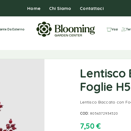
Home
Chi Siamo
Contattaci
iante Da Esterno
Vasi
Ter
Lentisco
Foglie H
Lentisco Baccato con Fo
COD:
8056372934520
7,50
€