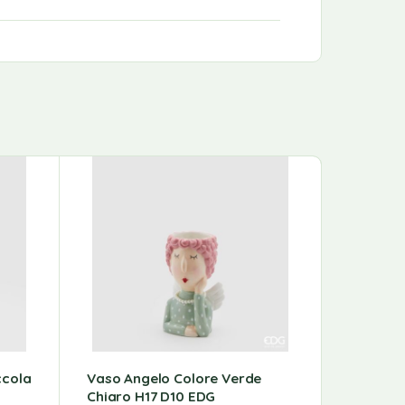
ccola
Vaso Angelo Colore Verde
Vaso An
Chiaro H17 D10 EDG
H22 D12