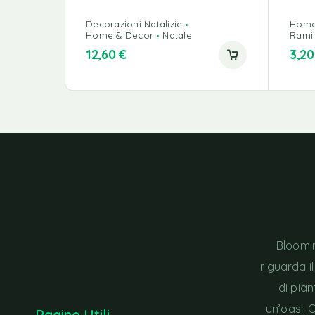
Decorazioni Natalizie
Home
Home & Decor
Natale
Rami 
12,60
€
3,2
Bloomin
riguarda i
di pia
un’oasi. 
Pagine Utili