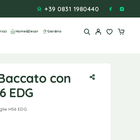
+39 0831 1980440
ricci
Home&Decor
Giardino
 Baccato con
56 EDG
glie H56 EDG