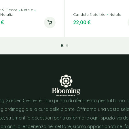
 & Decor
Natale
Natalizi
Candele Natalizie
Natale
0
€
22,00
€
g Garden Center è il tuo punto di riferimento per tutto ciò 
l giardinaggio e la cura delle piante. Offriamo una vasta sel
nte, strumenti e accessori per trasformare ogni spazio verde
Con anni di esperienza nel settore, siamo appassionati nel fo