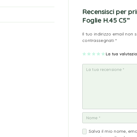
Recensisci per p
Foglie H.45 C5”
Il tuo indirizzo email non 
contrassegnati
*
1
2
3
4
La tua valutaz
5
st
st
st
st
st
ell
ell
ell
ell
ell
a
e
e
e
e
su
su
su
su
su
5
5
5
5
5
Salva il mio nome, ema