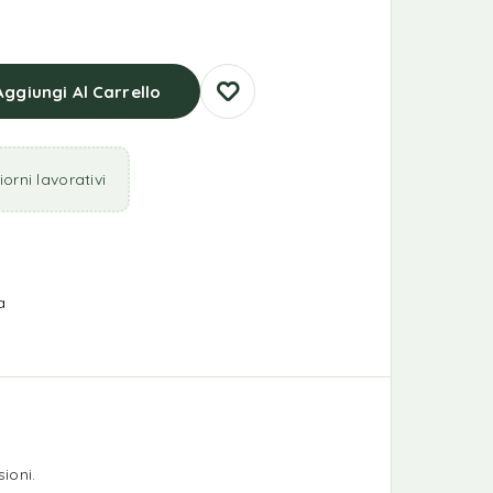
Aggiungi Al Carrello
orni lavorativi
a
ioni.