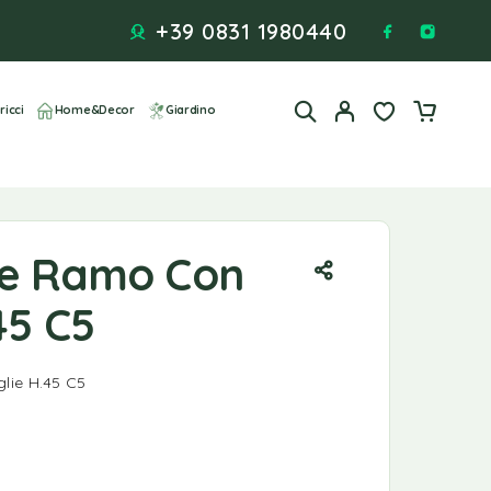
+39 0831 1980440
ricci
Home&Decor
Giardino
de Ramo Con
45 C5
lie H.45 C5