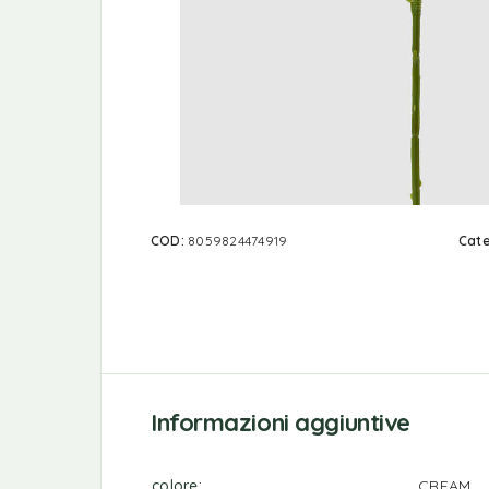
COD:
8059824474919
Cate
Informazioni aggiuntive
colore
CREAM