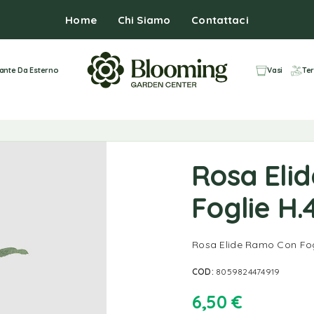
Home
Chi Siamo
Contattaci
iante Da Esterno
Vasi
Ter
Rosa Eli
Foglie H.
Rosa Elide Ramo Con Fog
COD:
8059824474919
6,50
€