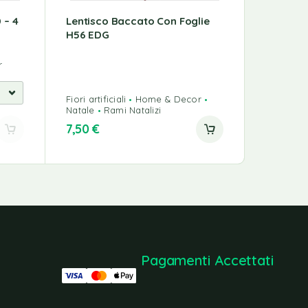
 – 4
Lentisco Baccato Con Foglie
Ortensi
H56 EDG
H.70 D.1
r
Fiori artificiali
Home & Decor
Natale
Rami Natalizi
Fiori artifi
7,50
€
8,00
€
Pagamenti Accettati