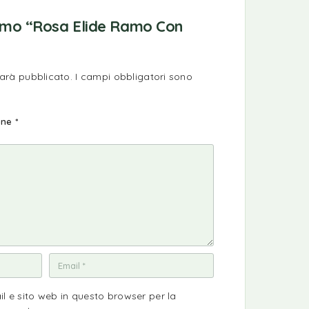
rimo “Rosa Elide Ramo Con
sarà pubblicato.
I campi obbligatori sono
ione
*
il e sito web in questo browser per la