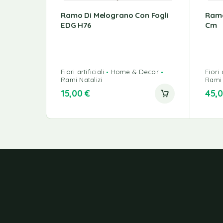
Ramo Di Melograno Con Fogli
Ramo
EDG H76
Cm
Fiori artificiali
Home & Decor
Fiori a
Rami Natalizi
Rami 
15,00
€
45,