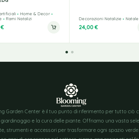
EDG
rtificiali
Home & Decor
e
Rami Natalizi
Decorazioni Natalizie
Natale
0
€
24,00
€
g Garden Center è il tuo punto di riferimento per tutto ciò 
l giardinaggio e la cura delle piante. Offriamo una vasta sel
nte, strumenti e accessori per trasformare ogni spazio verde