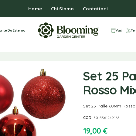
Home
Chi Siamo
Contattaci
iante Da Esterno
Vasi
Ter
Set 25 P
Rosso Mi
Set 25 Palle 60Mm Rosso
COD:
8015361249168
19,00
€