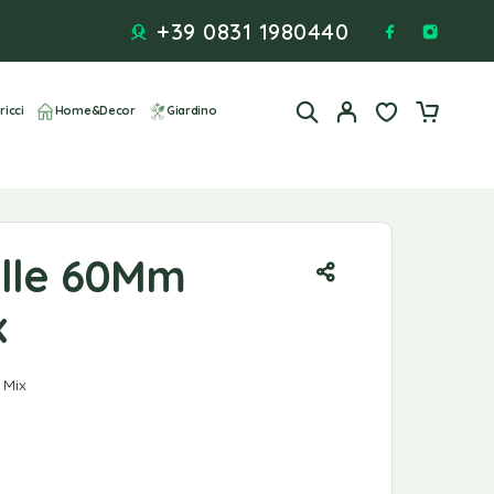
+39 0831 1980440
ricci
Home&Decor
Giardino
alle 60Mm
x
 Mix