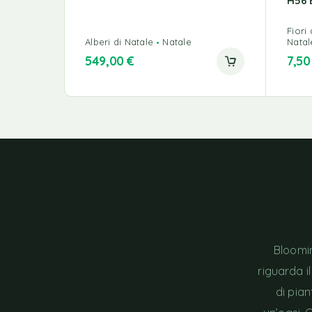
H56 
Fiori a
Alberi di Natale
Natale
Natal
549,00
€
7,5
Bloomin
riguarda i
di pia