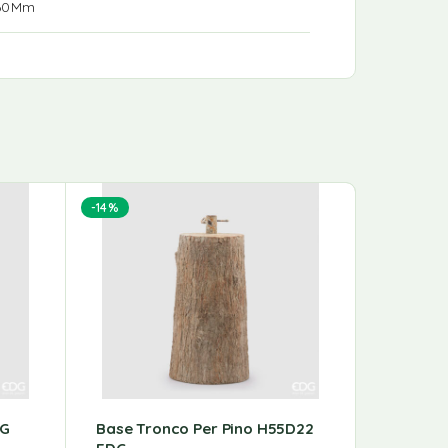
 60Mm
-14%
DG
Base Tronco Per Pino H55D22
Piatto B