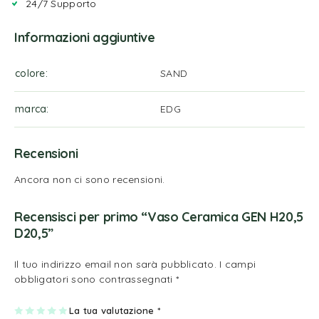
24/7 Supporto
Informazioni aggiuntive
colore
SAND
marca
EDG
Recensioni
Ancora non ci sono recensioni.
Recensisci per primo “Vaso Ceramica GEN H20,5
D20,5”
Il tuo indirizzo email non sarà pubblicato.
I campi
obbligatori sono contrassegnati
*
1
2
3
4
La tua valutazione
5
*
st
st
st
st
st