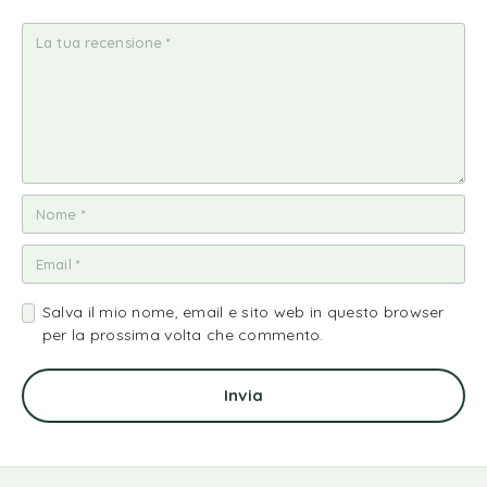
ell
ell
ell
ell
ell
a
e
e
e
e
su
su
su
su
su
5
5
5
5
5
Salva il mio nome, email e sito web in questo browser
per la prossima volta che commento.