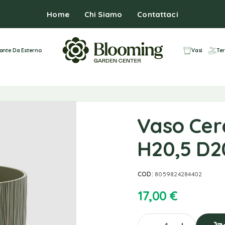
Home
Chi Siamo
Contattaci
iante Da Esterno
Vasi
Ter
Vaso Cer
H20,5 D2
COD:
8059824284402
17,00
€