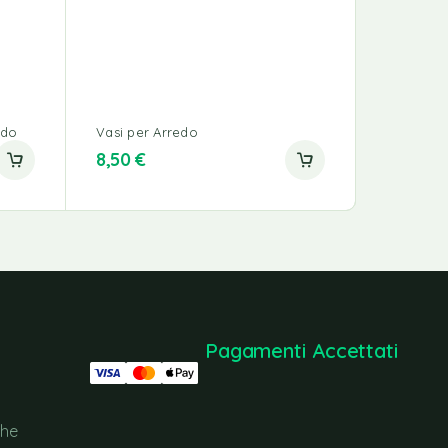
Vasi per 
edo
Vasi per Arredo
11,00
€
8,50
€
16,00
€
Pagamenti Accettati
che