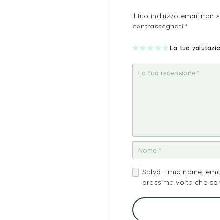
Il tuo indirizzo email non 
contrassegnati
*
1
2
3
4
La tua valutaz
5
st
st
st
st
st
ell
ell
ell
ell
ell
a
e
e
e
e
su
su
su
su
su
5
5
5
5
5
Salva il mio nome, ema
prossima volta che c