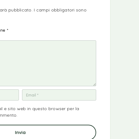
sarà pubblicato.
I campi obbligatori sono
ione
*
il e sito web in questo browser per la
ommento.