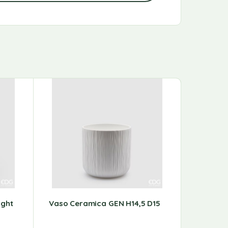
ight
Vaso Ceramica GEN H14,5 D15
Vaso Cac
E Misure