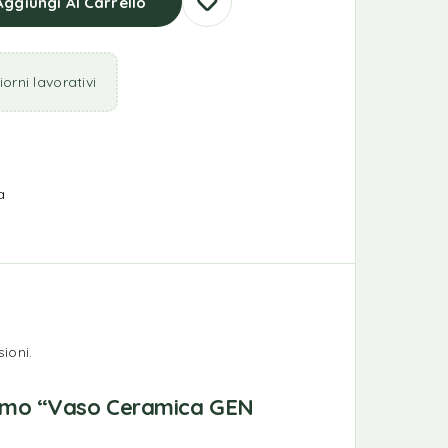
Aggiungi Al Carrello
orni lavorativi
a
ioni.
rimo “Vaso Ceramica GEN