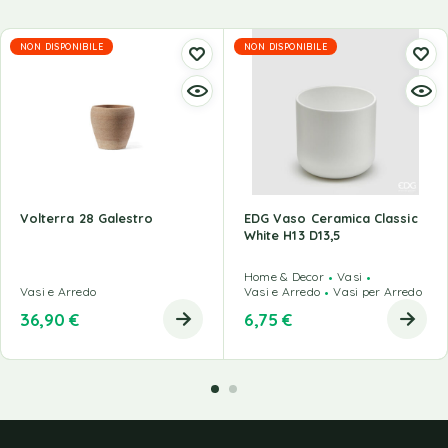
NON DISPONIBILE
NON DISPONIBILE
Volterra 28 Galestro
EDG Vaso Ceramica Classic
White H13 D13,5
Home & Decor
Vasi
Vasi e Arredo
Vasi e Arredo
Vasi per Arredo
36,90
€
6,75
€