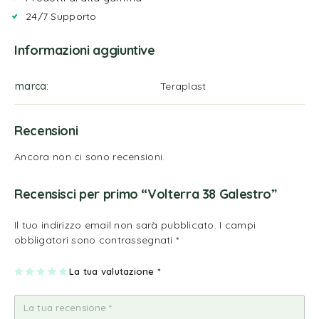
24/7 Supporto
Informazioni aggiuntive
marca
Teraplast
Recensioni
Ancora non ci sono recensioni.
Recensisci per primo “Volterra 38 Galestro”
Il tuo indirizzo email non sarà pubblicato.
I campi
obbligatori sono contrassegnati
*
1
2
3
4
La tua valutazione
5
*
st
st
st
st
st
ell
ell
ell
ell
ell
a
e
e
e
e
su
su
su
su
su
5
5
5
5
5