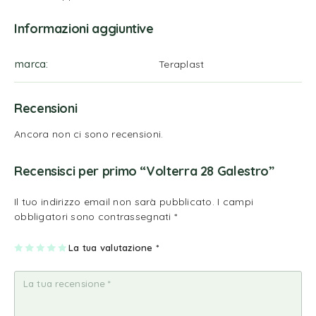
Informazioni aggiuntive
marca
Teraplast
Recensioni
Ancora non ci sono recensioni.
Recensisci per primo “Volterra 28 Galestro”
Il tuo indirizzo email non sarà pubblicato.
I campi
obbligatori sono contrassegnati
*
1
2
3
4
La tua valutazione
5
*
st
st
st
st
st
ell
ell
ell
ell
ell
a
e
e
e
e
su
su
su
su
su
5
5
5
5
5