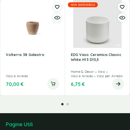
NON DISPONIBILE
Volterra 38 Galestro
EDG Vaso Ceramica Classic
White H13 D13,5
Home & Decor
Vasi
Vasi e Arredo
Vasi e Arredo
Vasi per Arredo
70,00
€
6,75
€
Pagine Utili