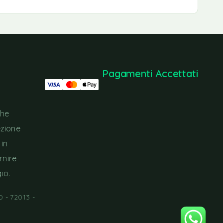
Pagamenti Accettati
che
ezione
 in
rnire
io.
 - 72013 -