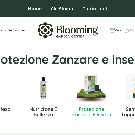
Home
Chi Siamo
Contattaci
iante Da Esterno
Vasi
Ter
otezione Zanzare e Inse
ifesa
Nutrizione E
Protezione
Sem
Bellezza
Zanzare E Insetti
Tappe