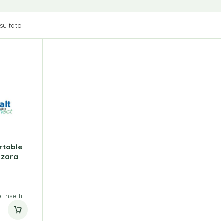
isultato
rtable
nzara
Insetti