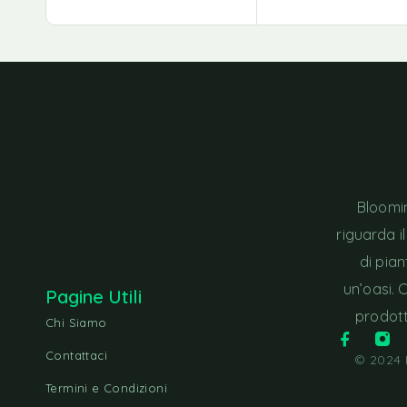
Bloomin
riguarda i
di pia
un’oasi. 
Pagine Utili
prodott
Chi Siamo
Contattaci
© 2024 B
Termini e Condizioni