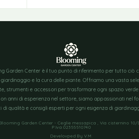
g Garden Center è il tuo punto di riferimento per tutto ciò 
l giardinaggio e la cura delle piante. Offriamo una vasta sel
nte, strumenti e accessori per trasformare ogni spazio verde
Con anni di esperienza nel settore, siamo appassionati nel fo
i di qualità e consigli esperti per ogni esigenza di giardinagg
looming Garden Center - Ceglie messapica , Via cisternino 10/D
P.Iva:02355510740
Develovped By
V.M
.