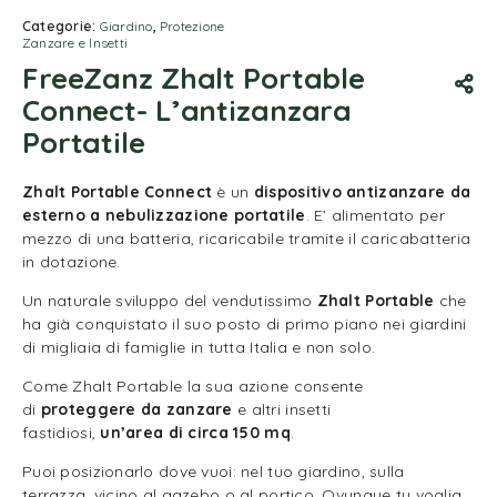
Categorie:
Giardino
,
Protezione
Zanzare e Insetti
FreeZanz Zhalt Portable
Connect- L’antizanzara
Portatile
Zhalt Portable Connect
è un
dispositivo antizanzare da
esterno a nebulizzazione portatile
. E’ alimentato per
mezzo di una batteria, ricaricabile tramite il caricabatteria
in dotazione.
Un naturale sviluppo del vendutissimo
Zhalt Portable
che
ha già conquistato il suo posto di primo piano nei giardini
di migliaia di famiglie in tutta Italia e non solo.
Come Zhalt Portable la sua azione consente
di
proteggere da zanzare
e altri insetti
fastidiosi,
un’area di circa 150 mq
.
Puoi posizionarlo dove vuoi: nel tuo giardino, sulla
terrazza, vicino al gazebo o al portico. Ovunque tu voglia