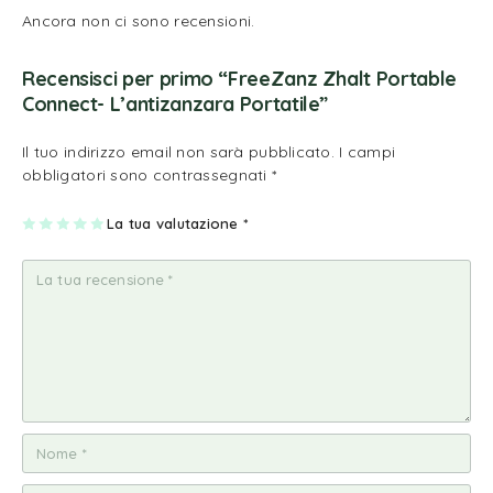
Ancora non ci sono recensioni.
Recensisci per primo “FreeZanz Zhalt Portable
Connect- L’antizanzara Portatile”
Il tuo indirizzo email non sarà pubblicato.
I campi
obbligatori sono contrassegnati
*
1
2
3
4
La tua valutazione
5
*
st
st
st
st
st
ell
ell
ell
ell
ell
a
e
e
e
e
su
su
su
su
su
5
5
5
5
5