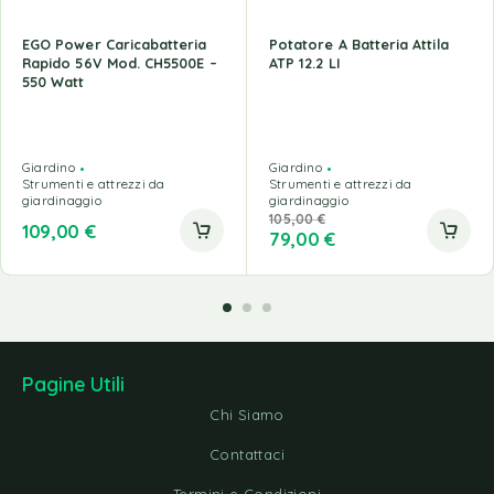
EGO Power Caricabatteria
Potatore A Batteria Attila
Rapido 56V Mod. CH5500E –
ATP 12.2 LI
550 Watt
Giardino
Giardino
Strumenti e attrezzi da
Strumenti e attrezzi da
giardinaggio
giardinaggio
105,00
€
109,00
€
79,00
€
Pagine Utili
Chi Siamo
Contattaci