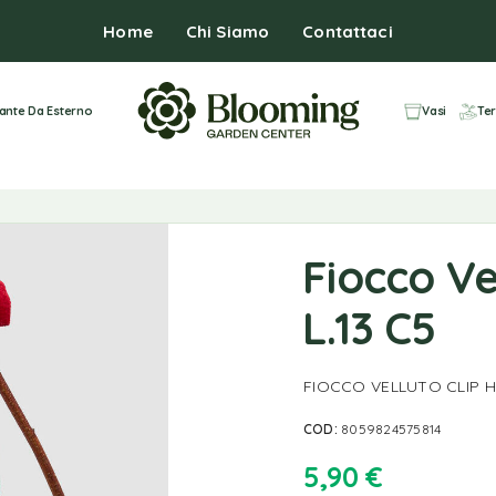
Home
Chi Siamo
Contattaci
iante Da Esterno
Vasi
Ter
Fiocco Ve
L.13 C5
FIOCCO VELLUTO CLIP H.
COD:
8059824575814
5,90
€