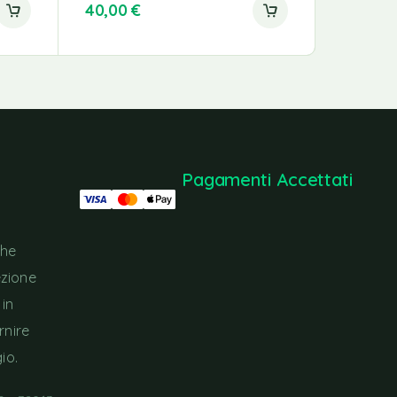
40,00
€
17,00
€
Pagamenti Accettati
che
ezione
 in
rnire
io.