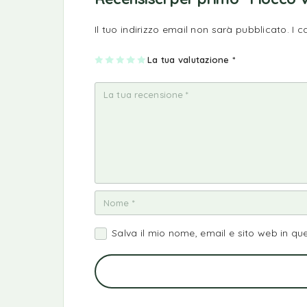
Il tuo indirizzo email non sarà pubblicato.
I 
1
2
3
4
La tua valutazione
5
*
st
st
st
st
st
ell
ell
ell
ell
ell
a
e
e
e
e
su
su
su
su
su
5
5
5
5
5
Salva il mio nome, email e sito web in q