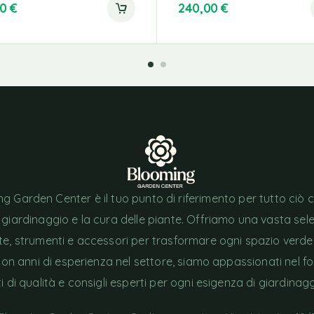
00
€
240,00
€
g Garden Center è il tuo punto di riferimento per tutto ciò 
l giardinaggio e la cura delle piante. Offriamo una vasta sel
nte, strumenti e accessori per trasformare ogni spazio verde
Con anni di esperienza nel settore, siamo appassionati nel fo
i di qualità e consigli esperti per ogni esigenza di giardinagg