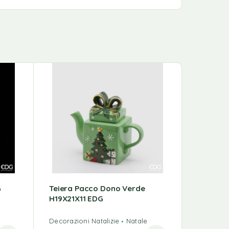
G
Teiera Pacco Dono Verde
Renna +
H19X21X11 EDG
Poly H1
Decorazioni Natalizie
Natale
Decorazio