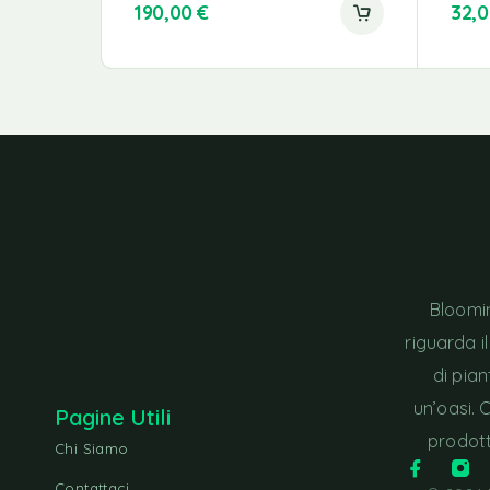
190,00
€
32,
Bloomin
riguarda i
di pia
un’oasi. 
Pagine Utili
prodott
Chi Siamo
Contattaci