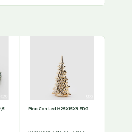
2,5
Pino Con Led H25X15X9 EDG
Candela
Decorazioni Natalizie
Natale
Candele N