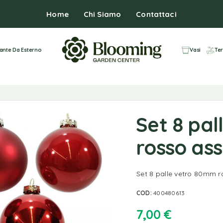
Home
Chi Siamo
Contattaci
iante Da Esterno
Vasi
Ter
Set 8 pa
rosso ass
Set 8 palle vetro 80mm r
COD:
400480613
7,00
€