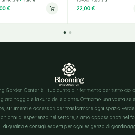
,00
€
22,00
€
g Garden Center è il tuo punto di riferimento per tutto ciò 
l giardinaggio e la cura delle piante. Offriamo una vasta sel
nte, strumenti e accessori per trasformare ogni spazio verde
Con anni di esperienza nel settore, siamo appassionati nel fo
i di qualità e consigli esperti per ogni esigenza di giardinagg