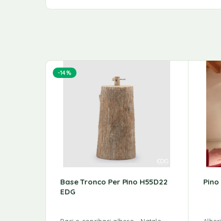
-14%
Base Tronco Per Pino H55D22
Pino
EDG
Basi e copribasi albero
Natale
Alber