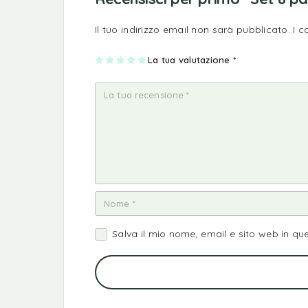
Il tuo indirizzo email non sarà pubblicato.
I 
1
2
3
4
La tua valutazione
5
*
st
st
st
st
st
ell
ell
ell
ell
ell
a
e
e
e
e
su
su
su
su
su
5
5
5
5
5
Salva il mio nome, email e sito web in q