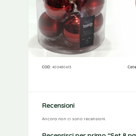
COD:
400480613
Cate
Recensioni
Ancora non ci sono recensioni.
Recensisci per primo “Set 8 p