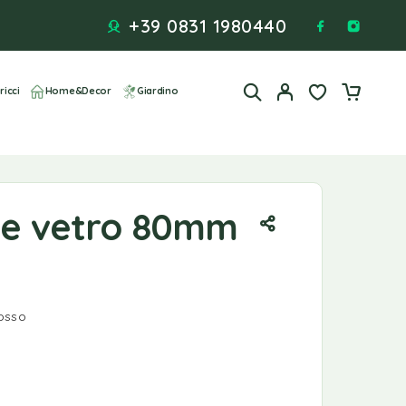
+39 0831 1980440
ricci
Home&Decor
Giardino
lle vetro 80mm
osso