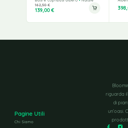
162,50
€
398
139,00
€
Bloomin
riguarda i
di pia
un’oasi. 
Pagine Utili
prodott
Chi Siamo