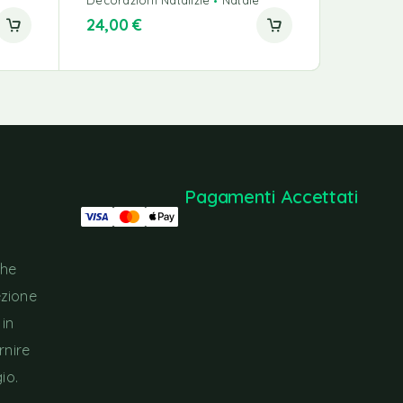
24,00
€
20,00
€
Pagamenti Accettati
che
ezione
 in
rnire
io.