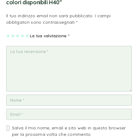
colori disponibili H40”
Il tuo indirizzo email non sarà pubblicato.
I campi
obbligatori sono contrassegnati
*
1
2
3
4
La tua valutazione
5
*
st
st
st
st
st
ell
ell
ell
ell
ell
a
e
e
e
e
su
su
su
su
su
5
5
5
5
5
Salva il mio nome, email e sito web in questo browser
per la prossima volta che commento.