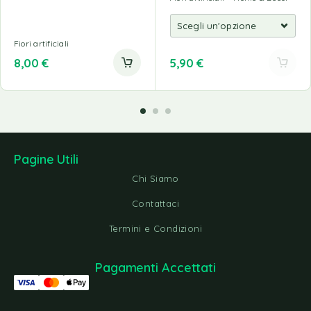
Fiori artificiali
8,00
€
5,90
€
Pagine Utili
Chi Siamo
Contattaci
Termini e Condizioni
Pagamenti Accettati