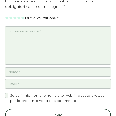
Il tuo indirizzo email non sarà pubblicato.
I campi
obbligatori sono contrassegnati
*
1
2
3
4
La tua valutazione
5
*
st
st
st
st
st
ell
ell
ell
ell
ell
a
e
e
e
e
su
su
su
su
su
5
5
5
5
5
Salva il mio nome, email e sito web in questo browser
per la prossima volta che commento.